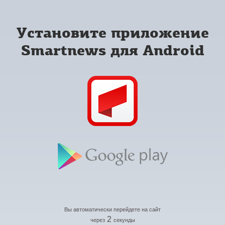
Установите приложение
Smartnews для Android
Вы автоматически перейдете на сайт
2
через
секунды