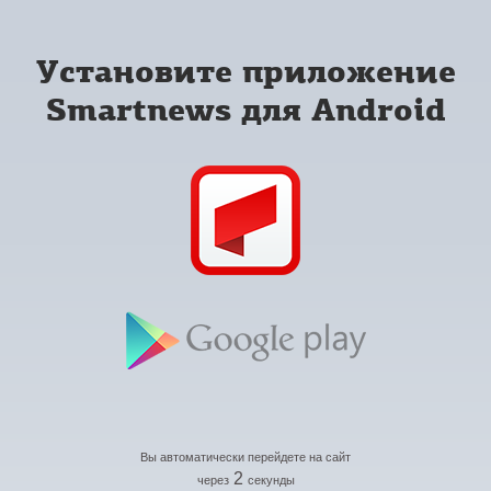
Установите приложение
Smartnews для Android
Вы автоматически перейдете на сайт
2
через
секунды