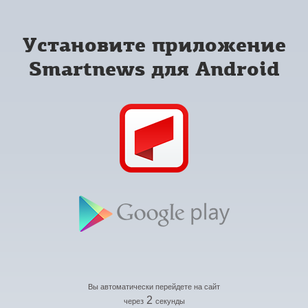
Установите приложение
Smartnews для Android
Вы автоматически перейдете на сайт
2
через
секунды