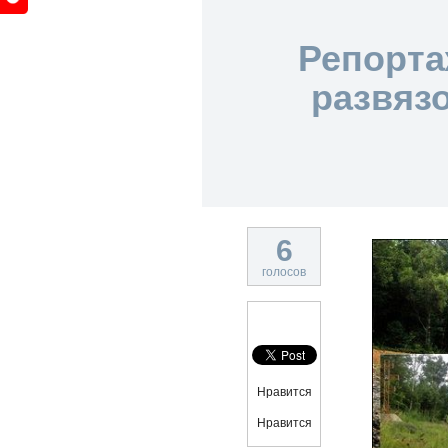
Репорта
развяз
6
голосов
Нравится
Нравится