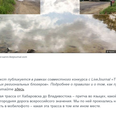
i-sanni.livejournal.com
ст публикуется в рамках совместного конкурса с LiveJournal «
х региональных блогеров». Подробнее о правилах и о том, как 
читайте
здесь
.
я трасса от Хабаровска до Владивостока – притча во языцех, как
городняя дорога всероссийсого значения. Мы по ней проехались на
ать в мобилофото – какая эта трасса в том или ином месте.