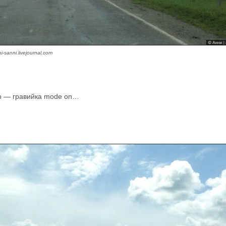
i-sanni.livejournal.com
о — гравийка mode on…