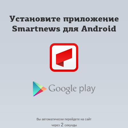
Установите приложение
Smartnews для Android
Вы автоматически перейдете на сайт
2
через
секунды