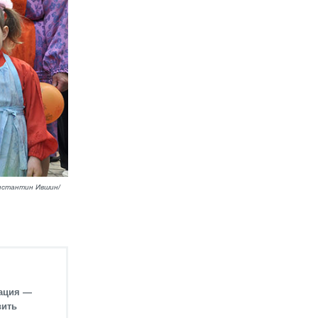
онстантин Ившин/
рация —
вить