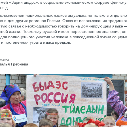
мей «Зарни шодос», в социально-экономическом форуме финно-у
т. д.
счезновения национальных языков актуальна не только в отдельно
но и для других регионов России. Отказ от использования традицио
стую связан с необходимостью говорить на доминирующем языке 
вной жизни. Поскольку русский имеет первостепенное значение, он
для полноценного участия человека в повседневной жизни социума
 и постепенная утрата языка предков.
ислала
талья Гребнева