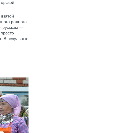
горской
 взятой
нного родного
— русском —
 просто
. В результате