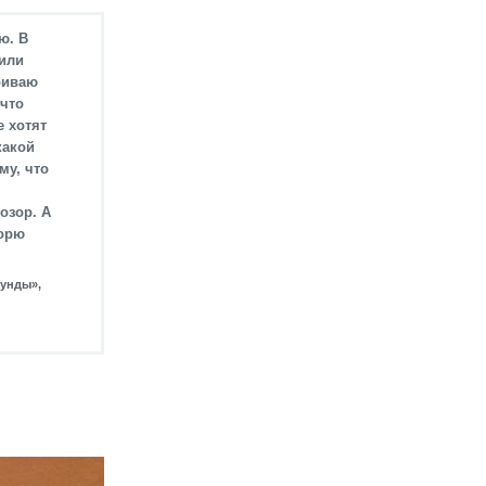
ю. В
рили
риваю
 что
е хотят
какой
му, что
озор. А
ворю
Шунды»,