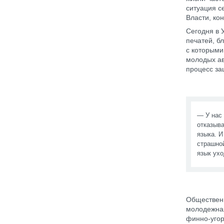
ситуация с
Власти, ко
Сегодня в 
печатей, б
с которыми
молодых ав
процесс за
— У нас
отказыв
языка. И
страшно
язык ухо
Общественн
молодежная
финно-угор