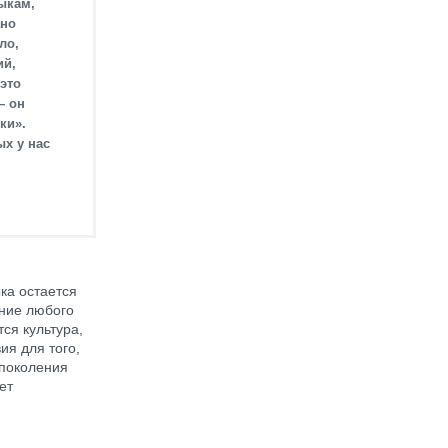
ыкам,
ано
ло,
ий,
это
— он
ки».
ых у нас
ка остается
ение любого
ся культура,
ия для того,
 поколения
ет