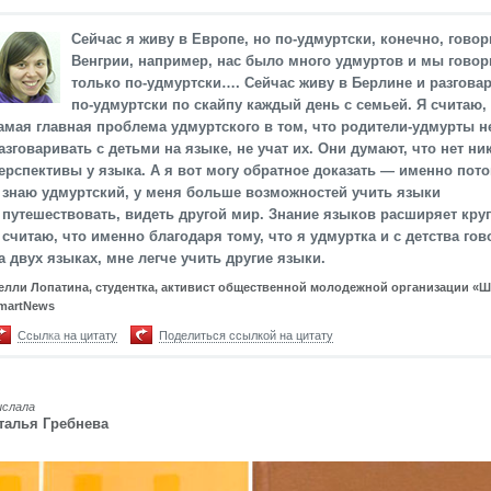
Сейчас я живу в Европе, но по-удмуртски, конечно, говор
Венгрии, например, нас было много удмуртов и мы гово
только по-удмуртски…. Сейчас живу в Берлине и разгова
по-удмуртски по скайпу каждый день с семьей. Я считаю,
амая главная проблема удмуртского в том, что родители-удмурты н
азговаривать с детьми на языке, не учат их. Они думают, что нет ни
ерспективы у языка. А я вот могу обратное доказать — именно пото
 знаю удмуртский, у меня больше возможностей учить языки
 путешествовать, видеть другой мир. Знание языков расширяет круг
 считаю, что именно благодаря тому, что я удмуртка и с детства го
а двух языках, мне легче учить другие языки.
елли Лопатина, студентка, активист общественной молодежной организации «
martNews
Ссылка на цитату
Поделиться ссылкой на цитату
ислала
талья Гребнева