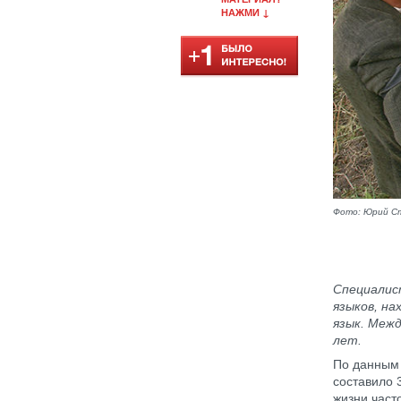
НАЖМИ ↓
Фото: Юрий С
Специалис
языков, на
язык. Меж
лет.
По данным 
составило 
жизни част