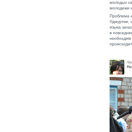
молодых се
молодежи и 
Проблема и
Удмуртии, 
языка зача
в повседне
необходим 
происходит
Пр
На