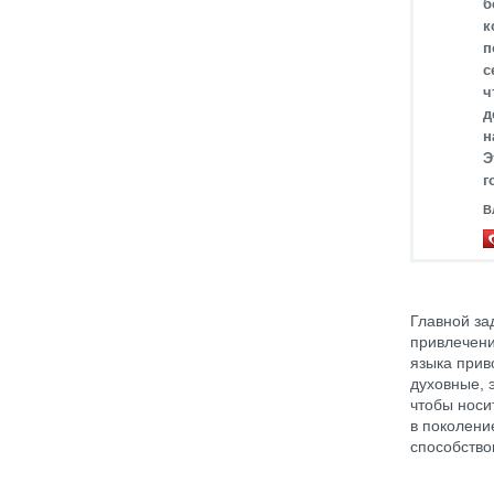
б
к
п
с
ч
д
н
Э
г
В
Главной за
привлечени
языка прив
духовные, 
чтобы носи
в поколени
способство