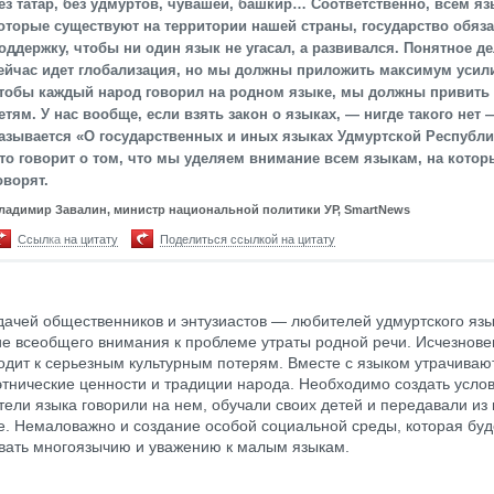
ез татар, без удмуртов, чувашей, башкир… Соответственно, всем яз
оторые существуют на территории нашей страны, государство обяз
оддержку, чтобы ни один язык не угасал, а развивался. Понятное де
ейчас идет глобализация, но мы должны приложить максимум усил
тобы каждый народ говорил на родном языке, мы должны привить 
етям. У нас вообще, если взять закон о языках, — нигде такого нет 
азывается «О государственных и иных языках Удмуртской Республи
то говорит о том, что мы уделяем внимание всем языкам, на котор
оворят.
ладимир Завалин, министр национальной политики УР, SmartNews
Ссылка на цитату
Поделиться ссылкой на цитату
дачей общественников и энтузиастов — любителей удмуртского язы
е всеобщего внимания к проблеме утраты родной речи. Исчезнов
одит к серьезным культурным потерям. Вместе с языком утрачивают
этнические ценности и традиции народа. Необходимо создать услов
тели языка говорили на нем, обучали своих детей и передавали из
е. Немаловажно и создание особой социальной среды, которая буд
вать многоязычию и уважению к малым языкам.