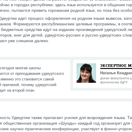
ейчас в городах республики: здесь язык используется в общении го
нечно, пытаются привить горожанам родной язык, но пока без особо
Удмуртии идет процесс оформления на родном языке вывесок, изг
ланков. Формируются республиканские целевые программы, в соотв
 бюджетные средства идут на издание произведений удмуртской л
торов, книг для детей, удмуртско-русских и русско-удмуртских сло
шел уже слишком далеко.
ЭКСПЕРТНОЕ 
 сегодня многие школы
Наталья Кондра
аются от преподавания удмуртского
декан факультета 
 именно это становится самой
филологии УдГУ
й причиной, почему удмуртский
дит на второй план.
ость Удмуртии также прилагает усилия для возрождения языка. Та
 общественная организация «Шунды» каждый год организует для
ские научно-практические конференции, участвует в финно-угорск