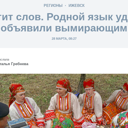
РЕГИОНЫ
ИЖЕВСК
тит слов. Родной язык у
объявили вымирающим
28 МАРТА, 08:27
ислала
талья Гребнева