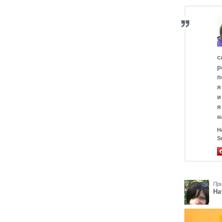
с
р
п
я
и
я
н
Н
S
Пр
На