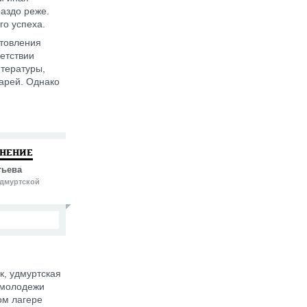
раздо реже.
го успеха.
отовления
етствии
итературы,
варей. Однако
МНЕНИЕ
тьева
удмуртской
к, удмуртская
 молодежи
ом лагере