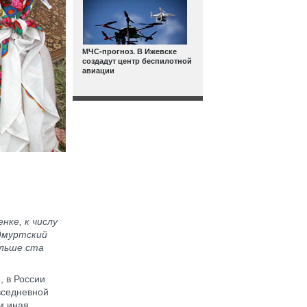
МЧС-прогноз. В Ижевске
создадут центр беспилотной
авиации
ке, к числу
удмуртский
ольше ста
, в России
овседневной
м иная