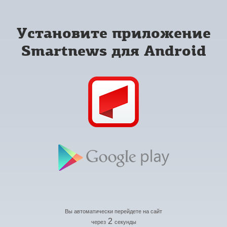
Установите приложение
Smartnews для Android
Вы автоматически перейдете на сайт
2
через
секунды