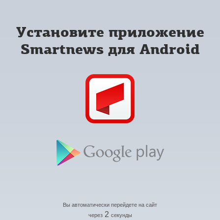
Установите приложение
Smartnews для Android
Вы автоматически перейдете на сайт
2
через
секунды