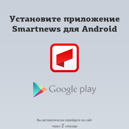
Установите приложение
Smartnews для Android
Вы автоматически перейдете на сайт
2
через
секунды