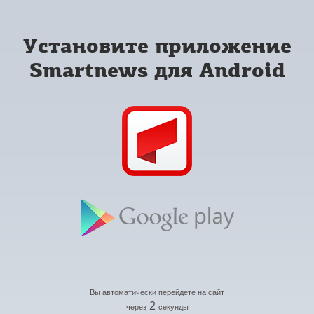
Установите приложение
Smartnews для Android
Вы автоматически перейдете на сайт
2
через
секунды