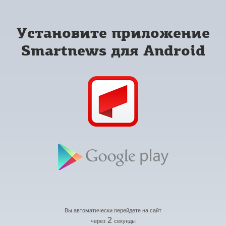
Установите приложение
Smartnews для Android
Вы автоматически перейдете на сайт
2
через
секунды