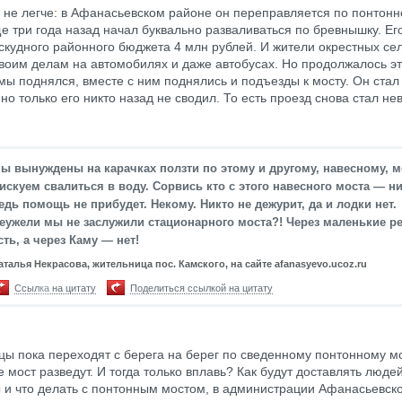
 не легче: в Афанасьевском районе он переправляется по понтонн
е три года назад начал буквально разваливаться по бревнышку. Ег
 скудного районного бюджета 4 млн рублей. И жители окрестных се
своим делам на автомобилях и даже автобусах. Но продолжалось эт
мы поднялся, вместе с ним поднялись и подъезды к мосту. Он ста
но только его никто назад не сводил. То есть проезд снова стал не
ы вынуждены на карачках ползти по этому и другому, навесному, м
искуем свалиться в воду. Сорвись кто с этого навесного моста — н
едь помощь не прибудет. Некому. Никто не дежурит, да и лодки нет.
еужели мы не заслужили стационарного моста?! Через маленькие р
сть, а через Каму — нет!
аталья Некрасова, жительница пос. Камского, на сайте afanasyevo.ucoz.ru
Ссылка на цитату
Поделиться ссылкой на цитату
ы пока переходят с берега на берег по сведенному понтонному мо
 мост разведут. И тогда только вплавь? Как будут доставлять люде
 и что делать с понтонным мостом, в администрации Афанасьевск