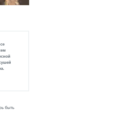
я
нсе
сем
есной
 сушей
ра.
рь быть