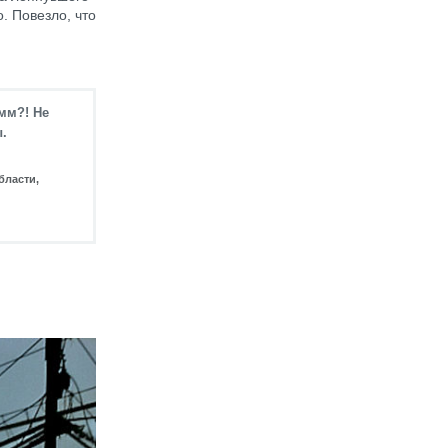
. Повезло, что
мм?! Не
.
бласти,