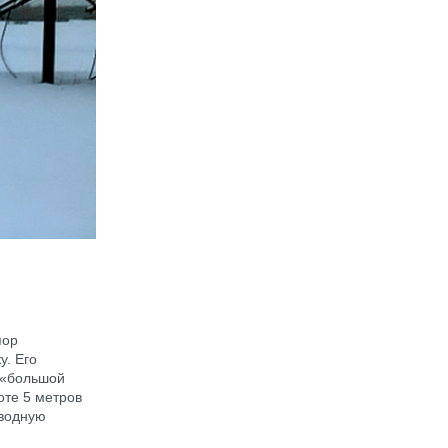
пор
у. Его
с «большой
оте 5 метров
 водную