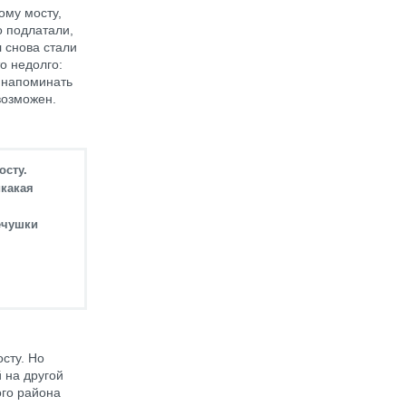
ому мосту,
о подлатали,
л снова стали
о недолго:
л напоминать
возможен.
осту.
икакая
ечушки
сту. Но
й на другой
ого района