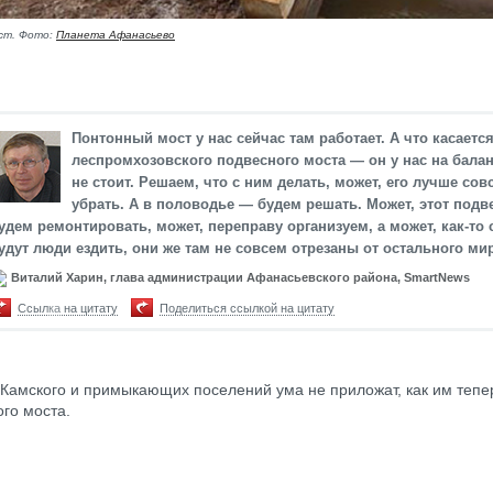
ст. Фото:
Планета Афанасьево
Понтонный мост у нас сейчас там работает. А что касаетс
леспромхозовского подвесного моста — он у нас на бала
не стоит. Решаем, что с ним делать, может, его лучше сов
убрать. А в половодье — будем решать. Может, этот подв
удем ремонтировать, может, переправу организуем, а может, как-то
удут люди ездить, они же там не совсем отрезаны от остального ми
Виталий Харин, глава администрации Афанасьевского района, SmartNews
Ссылка на цитату
Поделиться ссылкой на цитату
Камского и примыкающих поселений ума не приложат, как им тепе
ого моста.