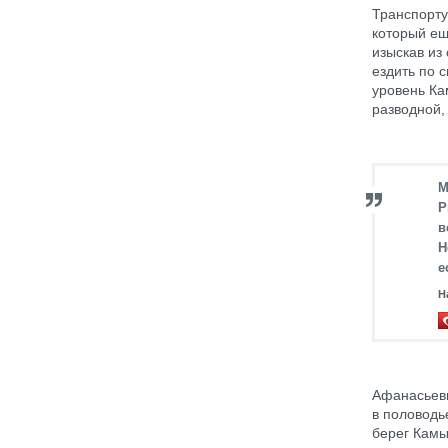
Транспорту
который ещ
изыскав из
ездить по 
уровень Ка
разводной, 
М
Р
в
Н
е
Н
Афанасьевц
в половодье
берег Камы