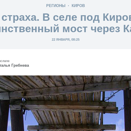
РЕГИОНЫ
КИРОВ
страха. В селе под Кир
нственный мост через 
22 ЯНВАРЯ, 08:25
ислала
талья Гребнева