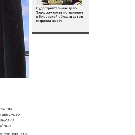
Судостроительное дело.
Задолженность по зарплате
в Кировской области за год
выросла на 14%
зались
навесного
 тысячи
айона.
за лопнувшего