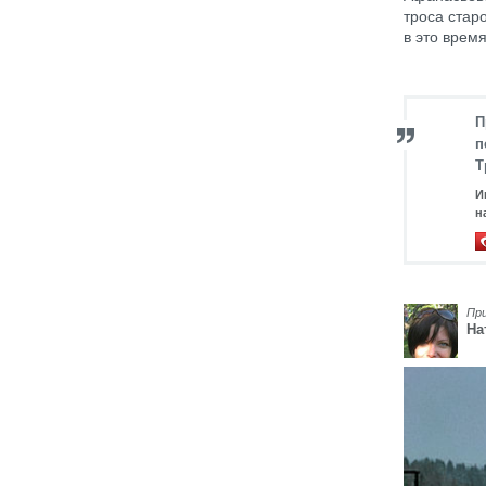
троса старо
в это врем
П
п
Т
И
н
Пр
На