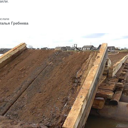
шили.
ислала
талья Гребнева