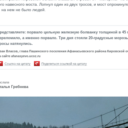
го навесного моста. Лопнул один из двух тросов, и мост опрокинуло
я на нем не было людей.
редставляете: порвало цельную железную болванку толщиной в 45 
ереломило, а именно порвало. Три дня стояли 20-градусные морозы
росы натянулись.
ван Власов, глава Пашинского поселения Афанасьевского района Кировской о
а сайте afanasyevo.ucoz.ru
Ссылка на цитату
Поделиться ссылкой на цитату
ислала
талья Гребнева