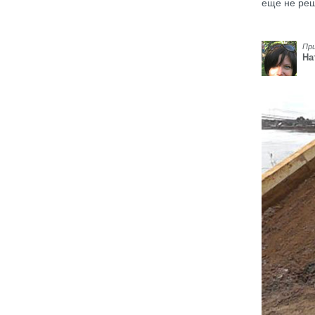
еще не ре
Пр
На