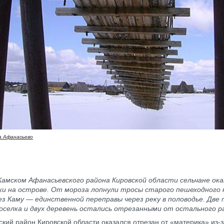
 Афанасьево
Камском Афанасьевского района Кировской области сельчане ока
ки на острове. От мороза лопнули тросы старого пешеходного 
з Каму — единственной переправы через реку в половодье. Две
оселка и двух деревень остались отрезанными от остального р
кий район Кировской области оказался отрезан от «материка» из-