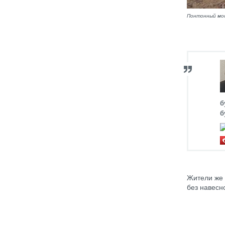
Понтонный мо
б
б
Жители же 
без навесн