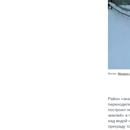
Фото:
Михаил 
Район «зна
переходили
построил л
землей» в 
над водой 
преграду т