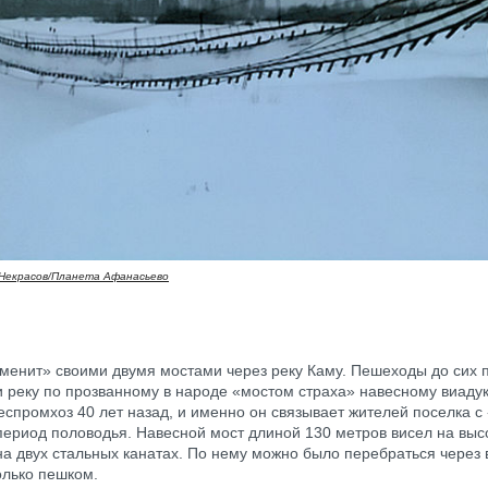
Некрасов/Планета Афанасьево
менит» своими двумя мостами через реку Каму. Пешеходы до сих 
 реку по прозванному в народе «мостом страха» навесному виадук
еспромхоз 40 лет назад, и именно он связывает жителей поселка 
период половодья. Навесной мост длиной 130 метров висел на выс
на двух стальных канатах. По нему можно было перебраться через
олько пешком.