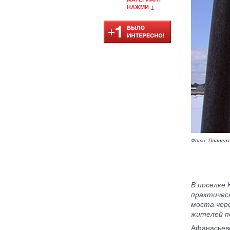
НАЖМИ ↓
Фото:
Планета
В поселке 
практичес
моста чере
жителей п
Афанасьевс