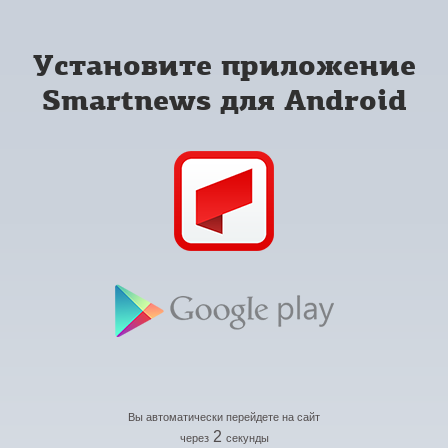
Установите приложение
Smartnews для Android
Вы автоматически перейдете на сайт
2
через
секунды