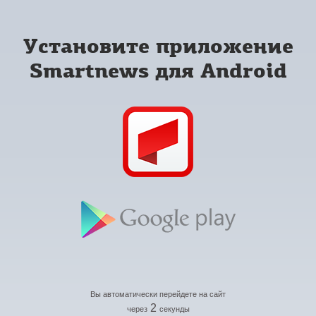
Установите приложение
Smartnews для Android
Вы автоматически перейдете на сайт
2
через
секунды