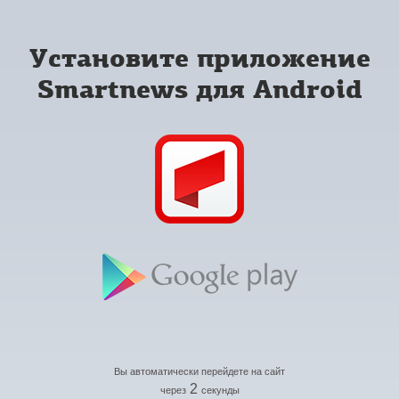
Установите приложение
Smartnews для Android
Вы автоматически перейдете на сайт
2
через
секунды