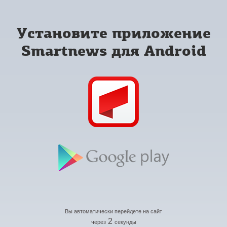
Установите приложение
Smartnews для Android
Вы автоматически перейдете на сайт
2
через
секунды