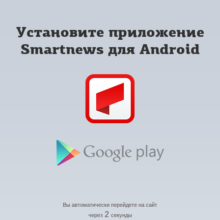
Установите приложение
Smartnews для Android
Вы автоматически перейдете на сайт
2
через
секунды