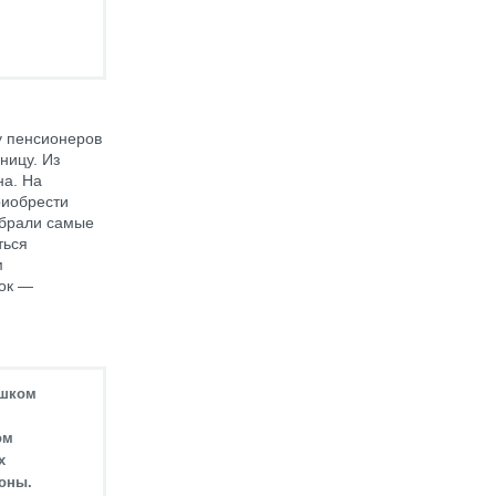
у пенсионеров
ницу. Из
на. На
риобрести
ыбрали самые
ться
м
рок —
ишком
ом
х
роны.