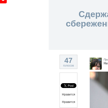
Сдержа
сбережен
47
Пр
На
голосов
Нравится
Нравится