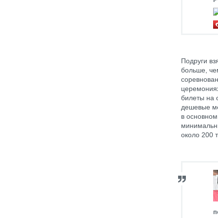
Подруги вз
больше, че
соревнован
церемониях
билеты на 
дешевые ме
в основном
минимальны
около 200 т
п