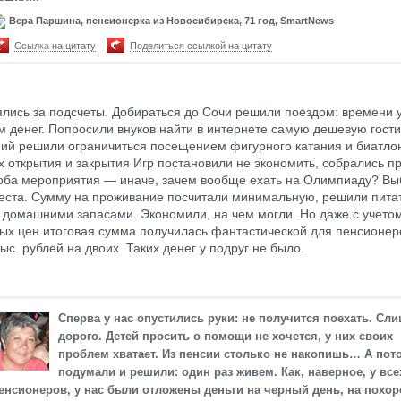
Вера Паршина, пенсионерка из Новосибирска, 71 год, SmartNews
Ссылка на цитату
Поделиться ссылкой на цитату
ялись за подсчеты. Добираться до Сочи решили поездом: времени 
м денег. Попросили внуков найти в интернете самую дешевую гости
ий решили ограничиться посещением фигурного катания и биатло
 открытия и закрытия Игр постановили не экономить, собрались п
оба мероприятия — иначе, зачем вообще ехать на Олимпиаду? В
ста. Сумму на проживание посчитали минимальную, решили пита
 домашними запасами. Экономили, на чем могли. Но даже с учето
х цен итоговая сумма получилась фантастической для пенсионе
ыс. рублей на двоих. Таких денег у подруг не было.
Сперва у нас опустились руки: не получится поехать. Сл
дорого. Детей просить о помощи не хочется, у них своих
проблем хватает. Из пенсии столько не накопишь… А пот
подумали и решили: один раз живем. Как, наверное, у все
енсионеров, у нас были отложены деньги на черный день, на похо