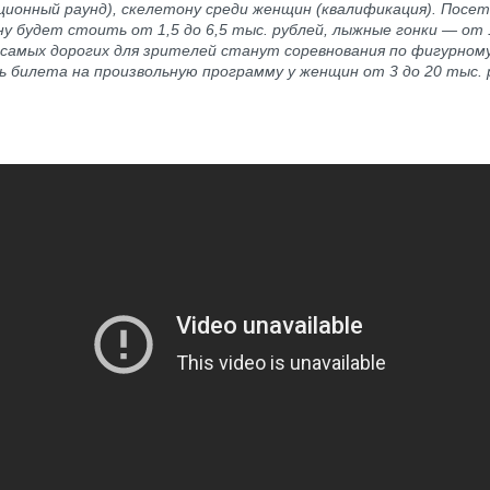
ционный раунд), скелетону среди женщин (квалификация). Посе
у будет стоить от 1,5 до 6,5 тыс. рублей, лыжные гонки — от 1
 самых дорогих для зрителей станут соревнования по фигурном
 билета на произвольную программу у женщин от 3 до 20 тыс. 