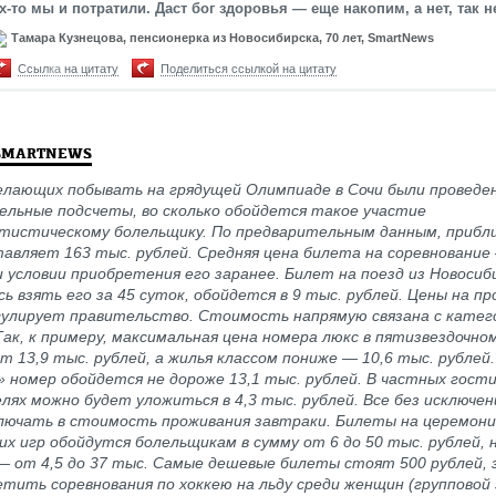
х-то мы и потратили. Даст бог здоровья — еще накопим, а нет, так не
Тамара Кузнецова, пенсионерка из Новосибирска, 70 лет, SmartNews
Ссылка на цитату
Поделиться ссылкой на цитату
SMARTNEWS
желающих побывать на грядущей Олимпиаде в Сочи были проведе
ельные подсчеты, во сколько обойдется такое участие
тистическому болельщику. По предварительным данным, прибл
авляет 163 тыс. рублей. Средняя цена билета на соревнование
и условии приобретения его заранее. Билет на поезд из Новосиби
сь взять его за 45 суток, обойдется в 9 тыс. рублей. Цены на п
гулирует правительство. Стоимость напрямую связана с катег
Так, к примеру, максимальная цена номера люкс в пятизвездочно
т 13,9 тыс. рублей, а жилья классом пониже
—
10,6 тыс. рублей.
 номер обойдется не дороже 13,1 тыс. рублей. В частных гост
лях можно будет уложиться в 4,3 тыс. рублей. Все без исключе
ключать в стоимость проживания завтраки. Билеты на церемо
х игр обойдутся болельщикам в сумму от 6 до 50 тыс. рублей,
— от 4,5 до 37 тыс. Самые дешевые билеты стоят 500 рублей, 
тить соревнования по хоккею на льду среди женщин (групповой