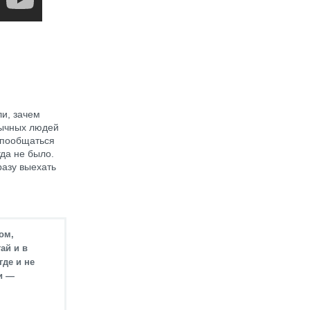
и, зачем
бычных людей
и пообщаться
да не было.
разу выехать
ом,
ай и в
где и не
и —