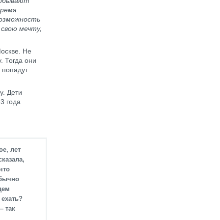
побывают
время
 возможность
 свою мечту,
оскве. Не
. Тогда они
и попадут
у. Дети
3 года
е, лет
сказала,
что
обычно
дем
 ехать?
— так