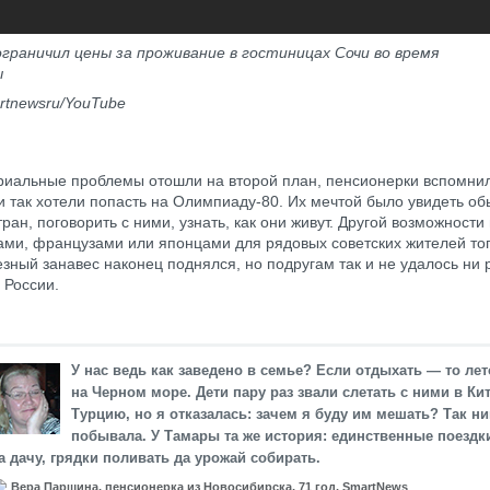
граничил цены за проживание в гостиницах Сочи во время
ы
rtnewsru/YouTube
риальные проблемы отошли на второй план, пенсионерки вспомнил
ни так хотели попасть на Олимпиаду-80. Их мечтой было увидеть о
тран, поговорить с ними, узнать, как они живут. Другой возможност
ами, французами или японцами для рядовых советских жителей тог
зный занавес наконец поднялся, но подругам так и не удалось ни 
 России.
У нас ведь как заведено в семье? Если отдыхать — то лет
на Черном море. Дети пару раз звали слетать с ними в Кит
Турцию, но я отказалась: зачем я буду им мешать? Так ни
побывала. У Тамары та же история: единственные поездк
а дачу, грядки поливать да урожай собирать.
Вера Паршина, пенсионерка из Новосибирска, 71 год, SmartNews