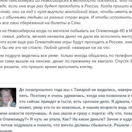
ние пенсионерки из Новосибирска в молодости поклялись, что 
де, если она еще раз будет проходить в России. Когда пришло 
лово, они за год с нуля выучили английский язык, чтобы иметь
ь с обычными людьми из разных стран мира. И чтобы исполнить
все свои сбережения на билеты в Сочи.
и из Новосибирска когда-то мечтали побывать на Олимпиаде-80 в М
: семья, работа, вечная нехватка денег не дали им исполнить мечту
 что если еще раз Олимпийские игры будут проходить в России, он
о бы им это ни стоило. Любой ценой, невзирая ни на что.
м подруги виделись все реже, только иногда общались по телефон
ни сами вышли на пенсию, денег по-прежнему не хватало. Спустя 3
и решили, что пришло время выполнить клятву.
До позапрошлого года мы с Тамарой не виделись, наверно
пять. Поэтому я очень удивилась, когда она позвонила и 
что сейчас приедет в гости, есть срочное дело. Я думала, 
может, умер кто-то из знакомых, в нашем возрасте ведь 
акие новости получаешь. А она зашла и сразу с порога: «Ну что, пое
а Олимпиаду?» Я чуть не упала. Как? На какие деньги? Зачем и куда
 потом подумала и поняла, что мечты должны сбываться. Решили 
ешили.