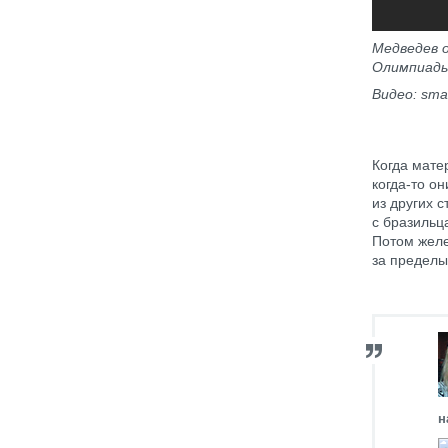
Медведев о
Олимпиад
Видео: sma
Когда мате
когда-то о
из других с
с бразильц
Потом желе
за пределы
н