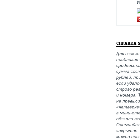
И
СПРАВКА 
Для всех 
приблизит
среднеста
сумма сост
рублей, пр
если удало
строго ре
и номера. 
не превыси
«четверке»
в мини-оте
обязали в
Олимпийски
закрытия 
можно посе