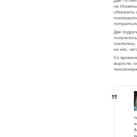
Две 70-лет
на Олимпиа
сдержать с
поговорит
потратили 
Две подруг
получилось
поклялись,
на них, чег
Со времене
выросли, о
пенсионерк
т
н
А
р