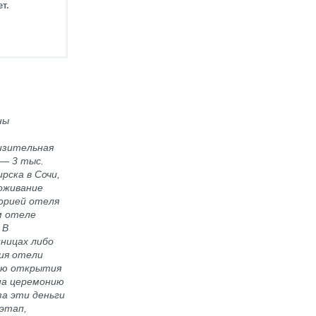
т.
ны
изительная
—
3 тыс.
рска в Сочи,
роживание
орией отеля
м отеле
 В
иницах либо
ния отели
нию открытия
 на церемонию
за эти деньги
 этап,