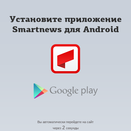
Установите приложение
Smartnews для Android
Вы автоматически перейдете на сайт
2
через
секунды