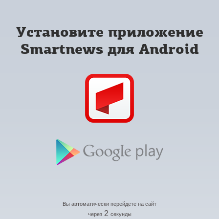
Установите приложение
Smartnews для Android
Вы автоматически перейдете на сайт
2
через
секунды