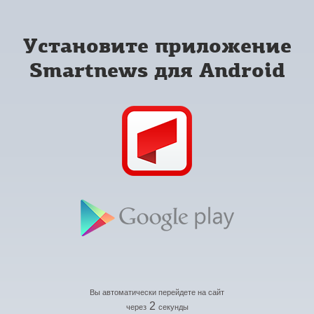
Установите приложение
Smartnews для Android
Вы автоматически перейдете на сайт
2
через
секунды