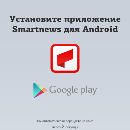
Установите приложение
Smartnews для Android
Вы автоматически перейдете на сайт
2
через
секунды