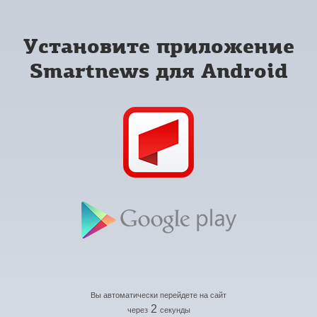
Установите приложение
Smartnews для Android
Вы автоматически перейдете на сайт
2
через
секунды