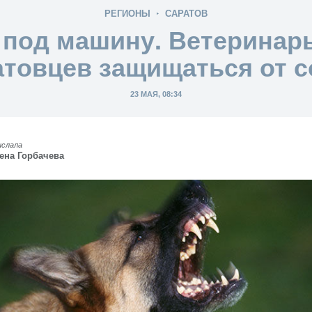
РЕГИОНЫ
САРАТОВ
 под машину. Ветеринар
атовцев защищаться от с
23 МАЯ, 08:34
ислала
ена Горбачева