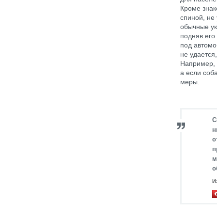
Кроме знак
спиной, не
обычные ук
подняв его
под автомо
не удается
Например, 
а если соб
меры.
С
н
о
п
м
о
И