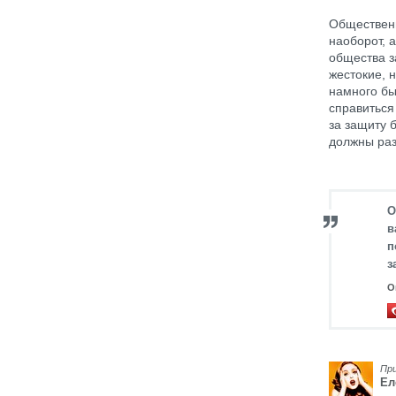
Общественн
наоборот, 
общества з
жестокие, 
намного бы
справиться
за защиту 
должны раз
О
в
п
з
О
Пр
Ел