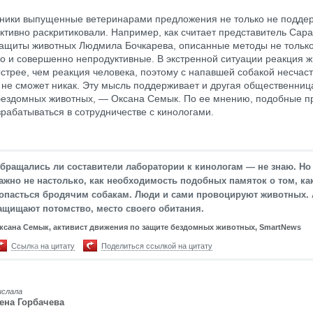
ики выпущенные ветеринарами предложения не только не поддер
активно раскритиковали. Например, как считает представитель Сара
ащиты животных Людмила Бочкарева, описанные методы не только
но и совершенно непродуктивные. В экстренной ситуации реакция ж
стрее, чем реакция человека, поэтому с напавшей собакой несчас
 не сможет никак. Эту мысль поддерживает и другая общественни
бездомных животных, — Оксана Семык. По ее мнению, подобные п
рабатываться в сотрудничестве с кинологами.
бращались ли составители лаборатории к кинологам — не знаю. Но
ажно не настолько, как необходимость подобных памяток о том, ка
опасться бродячим собакам. Люди и сами провоцируют животных. 
ащищают потомство, место своего обитания.
ксана Семык, активист движения по защите бездомных животных, SmartNews
Ссылка на цитату
Поделиться ссылкой на цитату
ислала
ена Горбачева