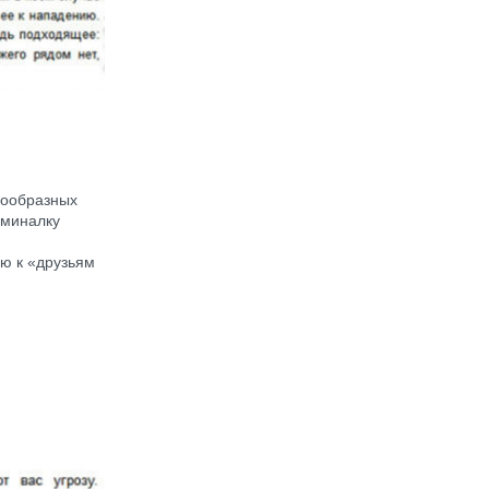
нообразных
оминалку
ю к «друзьям