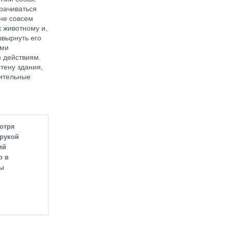
орачиваться
 не совсем
к животному и,
швырнуть его
ами
м действиям.
тену здания,
шительные
отря
 рукой
ий
о в
вы