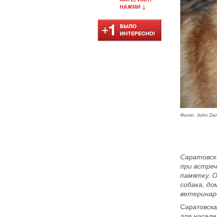
НАЖМИ ↓
Фото: John Dan
Саратовск
при встре
памятку. О
собака, д
ветеринар
Саратовска
для населе