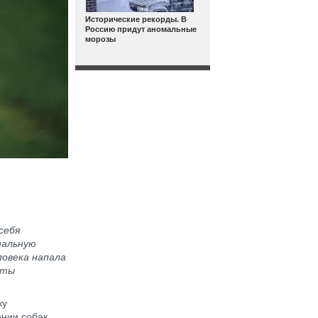
Исторические рекорды. В
Россию придут аномальные
морозы
себя
иальную
ловека напала
еты
ку
ении собак.