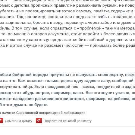
омых с детства прописных правил: не размахивать руками, не пов
 убегать и не провоцировать животное самому, памятка содержит и
азания. Так, например, составители предлагают забыть о жалости 
 за задние лапы, бросить в воду, перекинуть через забор или даже 
биль. В том случае, если справиться с «проблемой» такими метод
, то, по мнению авторов документа, стоит перейти к более активны
атакованному саратовцу предлагается бить собакой о дерево или с
ака и в этом случае не разожмет челюстей — принимать более ре
обаки бойцовой породы приучены не выпускать свою жертву, несм
и на что. Вам остается только, держа одну заднюю лапу, свободной
ткручивать яйца. Если нападающий пес – самка, внедрите ей в задн
роход что-нибудь острое, например, ключ. Все это звучит ужасно, н
омент нападения разъяренного животного, например, на ребенка, 
б этом думать не будете.
з памятки Саратовской ветеринарной лаборатории
Ссылка на цитату
Поделиться ссылкой на цитату