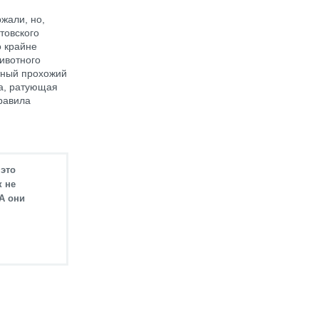
жали, но,
товского
 крайне
ивотного
тный прохожий
ца, ратующая
равила
 это
к не
А они