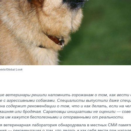
iels/Global Look
ие ветеринары решили напомнить горожанам о том, как вести 
че с агрессивными собаками. Специалисты выпустили даже спец
на содержит рекомендации о том, что и как делать, если на че
омашняя или бродячая. Саратовцы инициативы не оценили — сов
ов им кажутся бесполезными и оторванными от реальности.
я ветеринарная лаборатория обнародовала в местных СМИ памят
ния — рекомендации о том, что делать и как себя вести при напад