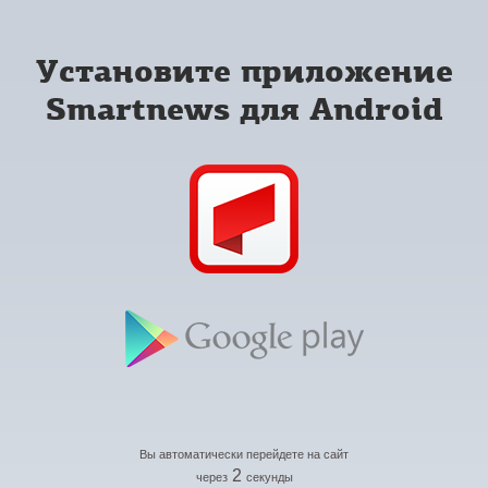
Установите приложение
Smartnews для Android
Вы автоматически перейдете на сайт
2
через
секунды