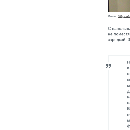
Фото:
fifthgoa
С напольны
не поместя
зарядкой. 
Н
в
н
с
м
д
н
н
В
п
м
ф