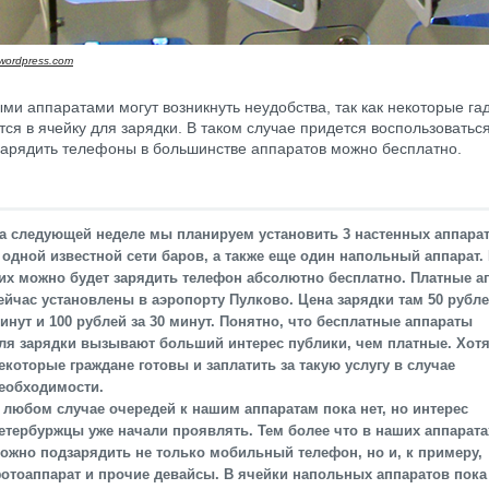
l.wordpress.com
ми аппаратами могут возникнуть неудобства, так как некоторые га
тся в ячейку для зарядки. В таком случае придется воспользоватьс
Зарядить телефоны в большинстве аппаратов можно бесплатно.
а следующей неделе мы планируем установить 3 настенных аппара
 одной известной сети баров, а также еще один напольный аппарат.
их можно будет зарядить телефон абсолютно бесплатно. Платные а
ейчас установлены в аэропорту Пулково. Цена зарядки там 50 рубле
инут и 100 рублей за 30 минут. Понятно, что бесплатные аппараты
ля зарядки вызывают больший интерес публики, чем платные. Хот
екоторые граждане готовы и заплатить за такую услугу в случае
еобходимости.
 любом случае очередей к нашим аппаратам пока нет, но интерес
етербуржцы уже начали проявлять. Тем более что в наших аппарата
ожно подзарядить не только мобильный телефон, но и, к примеру,
отоаппарат и прочие девайсы. В ячейки напольных аппаратов пока