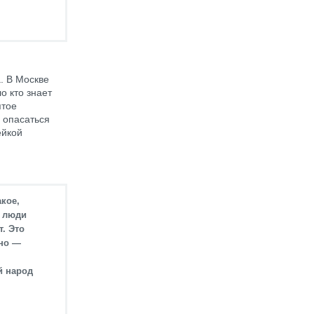
. В Москве
о кто знает
ятое
 опасаться
ейкой
акое,
о люди
т. Это
сно —
й народ