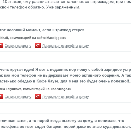
4–10 знаков, ему распечатывается талончик со штрихкодом, при по
 свой телефон обратно. Уже заряженным.
тот неловкий момент, если штрихкод стерся….
ikhail, комментарий на сайте Macdigger.ru
Ссылка на цитату
Поделиться ссылкой на цитату
чень крутая идея! Я вот с недавних пор ношу с собой зарядное уст
ак как мой телефон не выдерживает моего активного общения. А так
астенько обедаю в Кофе Хаузе, для меня это будет очень полезно!
aria Telyukova, комментарий на The-village.ru
Ссылка на цитату
Поделиться ссылкой на цитату
тличная затея, а то порой когда выхожу из дому, и понимаю, что
 телефона вот-вот сядет батарея, порой даже не знаю куда деваться