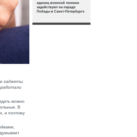
единиц военной техники
задействуют на параде
Победы в Санкт-Петербурге
ие гаджеты
заработали
ядить можно
ольные. В
х, и поэтому
ейками,
идумывает