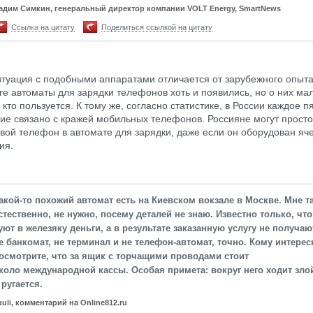
адим Симкин, генеральный директор компании VOLT Energy, SmartNews
Ссылка на цитату
Поделиться ссылкой на цитату
итуация с подобными аппаратами отличается от зарубежного опыта
ге автоматы для зарядки телефонов хоть и появились, но о них мал
кто пользуется. К тому же, согласно статистике, в России каждое п
ие связано с кражей мобильных телефонов. Россияне могут просто
свой телефон в автомате для зарядки, даже если он оборудован яч
ния.
акой-то похожий автомат есть на Киевском вокзале в Москве. Мне т
стественно, не нужно, посему деталей не знаю. Известно только, чт
уют в железяку деньги, а в результате заказанную услугу не получаю
е банкомат, не терминал и не телефон-автомат, точно. Кому интере
осмотрите, что за ящик с торчащими проводами стоит
коло международной кассы. Особая примета: вокруг него ходит зло
 ругается.
uuli, комментарий на Online812.ru