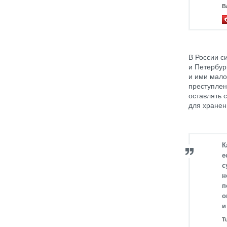
В
В России с
и Петербур
и ими мало 
преступлен
оставлять 
для хране
К
е
с
н
п
о
и
T