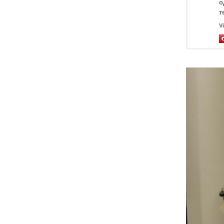
о
т
V