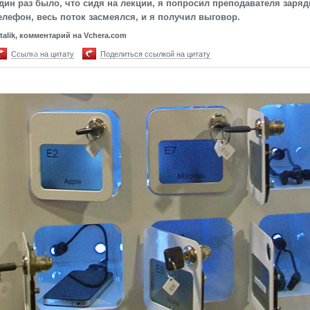
дин раз было, что сидя на лекции, я попросил преподавателя заря
елефон, весь поток засмеялся, и я получил выговор.
italik, комментарий на Vchera.com
Ссылка на цитату
Поделиться ссылкой на цитату