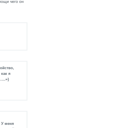
мощи чего он
ройство,
 как я
!……=)
. У меня