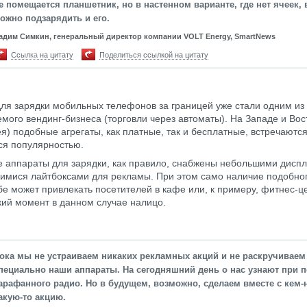
е помещается планшетник, но в настенном варианте, где нет ячеек,
ожно подзарядить и его.
адим Симкин, генеральный директор компании VOLT Energy, SmartNews
Ссылка на цитату
Поделиться ссылкой на цитату
ля зарядки мобильных телефонов за границей уже стали одним из
емого вендинг-бизнеса (торговли через автоматы). На Западе и Вос
ея) подобные агрегаты, как платные, так и бесплатные, встречаютс
ся популярностью.
 аппараты для зарядки, как правило, снабжены небольшими дисп
имися лайтбоксами для рекламы. При этом само наличие подобно
бе может привлекать посетителей в кафе или, к примеру, фитнес-це
ий момент в данном случае налицо.
ока мы не устраиваем никаких рекламных акций и не раскручиваем
пециально наши аппараты. На сегодняшний день о нас узнают при
арафанного радио. Но в будущем, возможно, сделаем вместе с кем-
акую-то акцию.