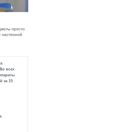
джеты просто
я настенной
та
 Во всех
ппараты
й за 15
я
х