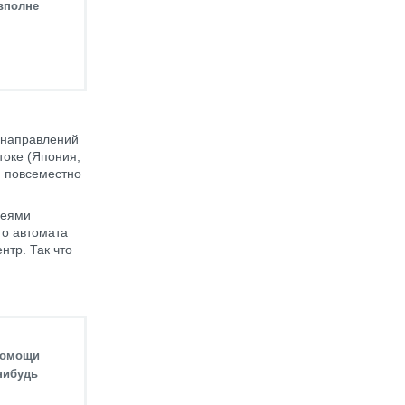
 вполне
 направлений
токе (Япония,
я повсеместно
леями
го автомата
нтр. Так что
 помощи
нибудь