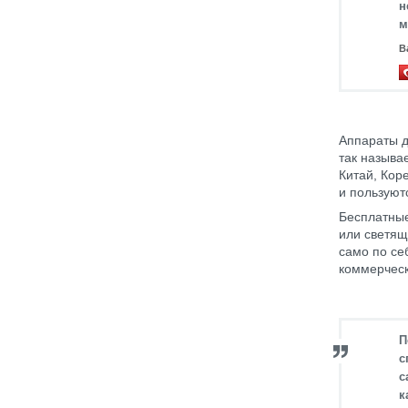
н
м
В
Аппараты д
так называ
Китай, Кор
и пользуют
Бесплатные
или светящ
само по се
коммерческ
П
с
с
к