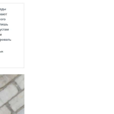
седы
вают
ного
 лишь
кустам
и
ировать
ых