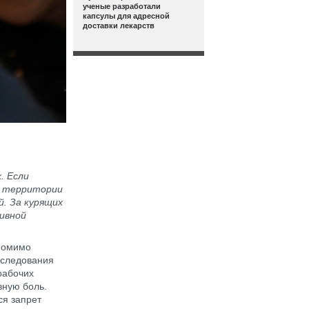
ученые разработали
капсулы для адресной
доставки лекарств
. Если
а территории
й. За курящих
ивной
 Помимо
бследования
рабочих
вную боль.
ся запрет