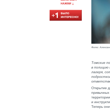
НАЖМИ ↓
Фото: Алекса
Томские по
в полицию
лагеря, со
подростко
ответств
Открытие д
привычных 
территории
и инструкт
Теперь они