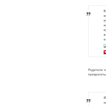
К
н
к
н
к
в
о
Родители т
превратить
Я
о