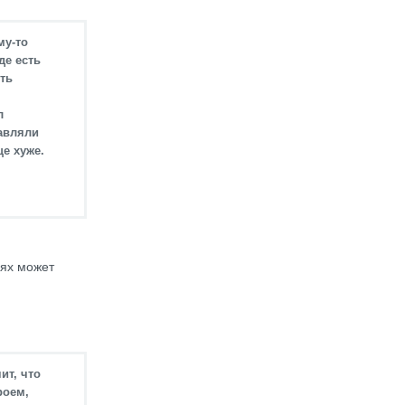
му-то
де есть
сть
л
тавляли
ще хуже.
рях может
ит, что
роем,