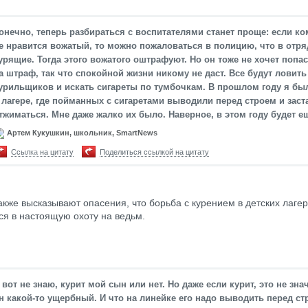
онечно, теперь разбираться с воспитателями станет проще: если ко
е нравится вожатый, то можно пожаловаться в полицию, что в отря
урящие. Тогда этого вожатого оштрафуют. Но он тоже не хочет попа
а штраф, так что спокойной жизни никому не даст. Все будут ловить
урильщиков и искать сигареты по тумбочкам. В прошлом году я бы
 лагере, где пойманных с сигаретами выводили перед строем и зас
тжиматься. Мне даже жалко их было. Наверное, в этом году будет е
Артем Кукушкин, школьник, SmartNews
Ссылка на цитату
Поделиться ссылкой на цитату
акже высказывают опасения, что борьба с курением в детских лаге
ся в настоящую охоту на ведьм.
 вот не знаю, курит мой сын или нет. Но даже если курит, это не знач
н какой-то ущербный. И что на линейке его надо выводить перед ст