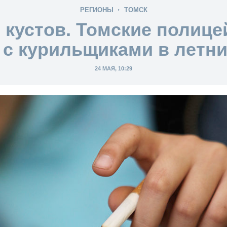
РЕГИОНЫ
ТОМСК
 кустов. Томские полице
 с курильщиками в летни
24 МАЯ, 10:29