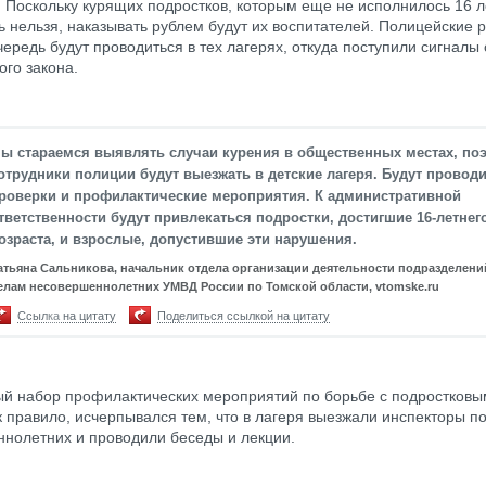
. Поскольку курящих подростков, которым еще не исполнилось 16 л
 нельзя, наказывать рублем будут их воспитателей. Полицейские 
чередь будут проводиться в тех лагерях, откуда поступили сигналы
ого закона.
ы стараемся выявлять случаи курения в общественных местах, по
отрудники полиции будут выезжать в детские лагеря. Будут провод
роверки и профилактические мероприятия. К административной
тветственности будут привлекаться подростки, достигшие 16-летнег
озраста, и взрослые, допустившие эти нарушения.
атьяна Сальникова, начальник отдела организации деятельности подразделени
елам несовершеннолетних УМВД России по Томской области, vtomske.ru
Ссылка на цитату
Поделиться ссылкой на цитату
й набор профилактических мероприятий по борьбе с подростковы
к правило, исчерпывался тем, что в лагеря выезжали инспекторы п
нолетних и проводили беседы и лекции.