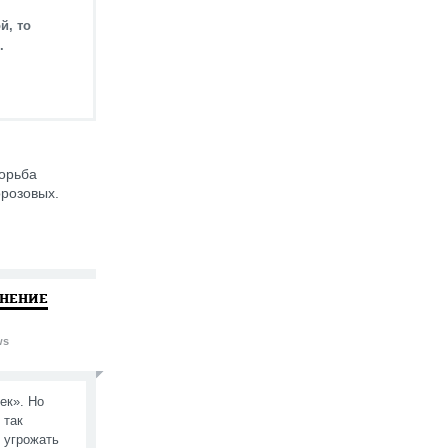
й, то
.
борьба
орозовых.
МНЕНИЕ
ws
ек». Но
 так
 угрожать