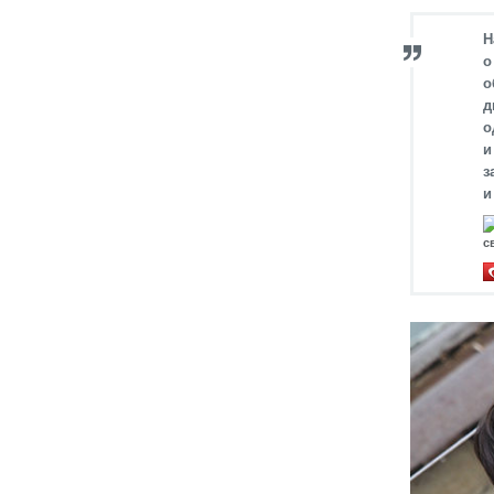
Н
о
о
д
о
и
з
и
с