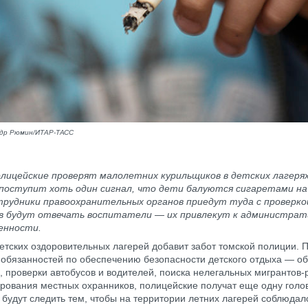
ндр Рюмин/ИТАР-ТАСС
лицейские проверят малолетних курильщиков в детских лагерях
 поступит хоть один сигнал, что дети балуются сигаретами н
трудники правоохранительных органов приедут туда с проверко
в будут отвечать воспитатели — их привлекут к администрат
енности.
етских оздоровительных лагерей добавит забот томской полиции.
обязанностей по обеспечению безопасности детского отдыха — о
, проверки автобусов и водителей, поиска нелегальных мигрантов-
ирования местных охранников, полицейские получат еще одну голо
 будут следить тем, чтобы на территории летних лагерей соблюдал