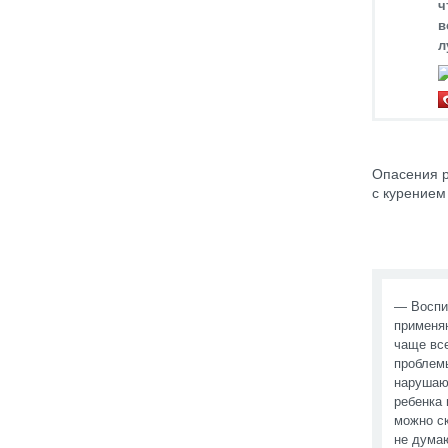
ч
в
л
Опасения р
с курением
— Воспи
применяю
чаще вс
проблемы
нарушаю
ребенка 
можно ск
не думаю