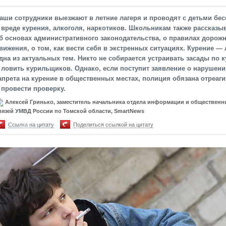
аши сотрудники выезжают в летние лагеря и проводят с детьми бе
 вреде курения, алкоголя, наркотиков. Школьникам также рассказы
б основах административного законодательства, о правилах дорож
вижения, о том, как вести себя в экстренных ситуациях. Курение —
дна из актуальных тем. Никто не собирается устраивать засады по 
 ловить курильщиков. Однако, если поступит заявление о нарушени
апрета на курение в общественных местах, полиция обязана отреаг
 провести проверку.
Алексей Гринько, заместитель начальника отдела информации и общественн
вязей УМВД России по Томской области, SmartNews
Ссылка на цитату
Поделиться ссылкой на цитату