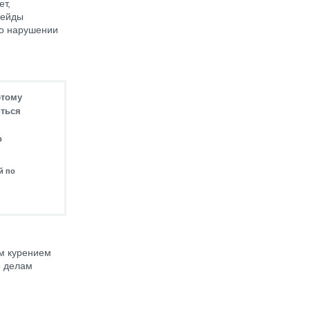
ет,
рейды
 о нарушении
этому
иться
о
й по
м курением
о делам