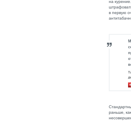
на курение
штрафовать
в первую о
антитабачн
М
с
п
о
в
Т
д
Стандартны
раньше, ка
несовершен