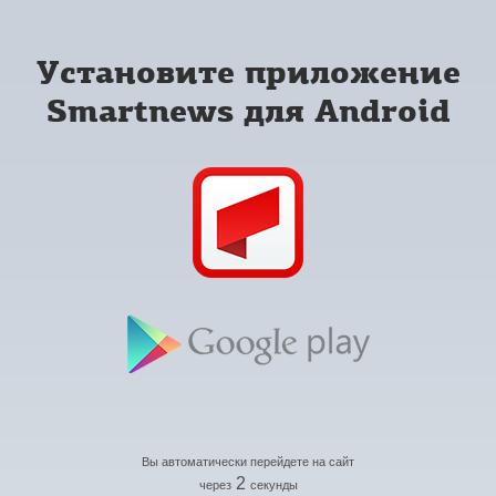
Установите приложение
Smartnews для Android
Вы автоматически перейдете на сайт
2
через
секунды