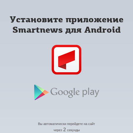
Установите приложение
Smartnews для Android
Вы автоматически перейдете на сайт
2
через
секунды