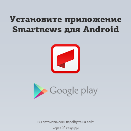
Установите приложение
Smartnews для Android
Вы автоматически перейдете на сайт
2
через
секунды