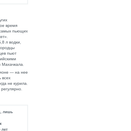
угих
ное время
0 самых пьющих
ет».
,8 л водки,
вгородцы
цев пьют
сийскими
и Махачкала.
гионе — на нее
ь всех
гда не курила.
 регулярно.
х, лишь
к
 лет