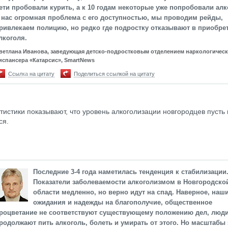
ети пробовали курить, а к 10 годам некоторые уже попробовали алк
 нас огромная проблема с его доступностью, мы проводим рейды,
ривлекаем полицию, но редко где подростку отказывают в приобре
лкоголя.
ветлана Иванова, заведующая детско-подростковым отделением наркологичес
испансера «Катарсис», SmartNews
Ссылка на цитату
Поделиться ссылкой на цитату
тистики показывают, что уровень алкоголизации новгородцев пусть
ся.
Последние 3-4 года наметилась тенденция к стабилизации
Показатели заболеваемости алкоголизмом в Новгородско
области медленно, но верно идут на спад. Наверное, наш
ожидания и надежды на благополучие, общественное
роцветание не соответствуют существующему положению дел, люд
родолжают пить алкоголь, болеть и умирать от этого. Но масштабы 