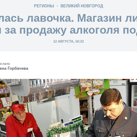
РЕГИОНЫ
ВЕЛИКИЙ НОВГОРОД
лась лавочка. Магазин л
 за продажу алкоголя п
12 АВГУСТА, 16:22
ислала
ена Горбачева