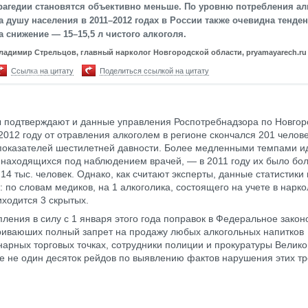
рагедии становятся объективно меньше. По уровню потребления ал
а душу населения в 2011–2012 годах в России также очевидна тенде
а снижение — 15–15,5 л чистого алкоголя.
ладимир Стрельцов, главный нарколог Новгородской области, pryamayarech.ru
Ссылка на цитату
Поделиться ссылкой на цитату
 подтверждают и данные управления Роспотребнадзора по Новгор
2012 году от отравления алкоголем в регионе скончался 201 человек
показателей шестилетней давности. Более медленными темпами и
 находящихся под наблюдением врачей, — в 2011 году их было бол
 14 тыс. человек. Однако, как считают эксперты, данные статистики
: по словам медиков, на 1 алкоголика, состоящего на учете в нарк
иходится 3 скрытых.
пления в силу с 1 января этого года поправок в Федеральное закон
иваюших полный запрет на продажу любых алкогольных напитков
нарных торговых точках, сотрудники полиции и прокуратуры Велико
е не один десяток рейдов по выявлению фактов нарушения этих т