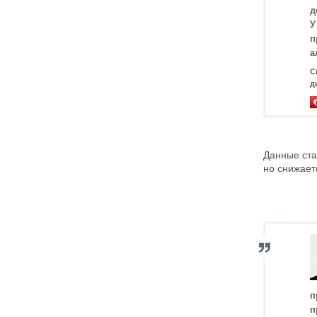
д
У
п
а
С
д
Данные ста
но снижает
п
п