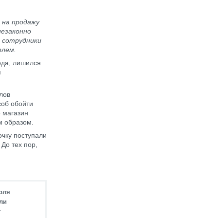
 на продажу
незаконно
ь сотрудники
олем.
ода, лишился
я
лов
соб обойти
 магазин
м образом.
очку поступали
 До тех пор,
оля
ли
т