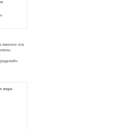
ии
ws
а именно эта
влены
градский»
я мера