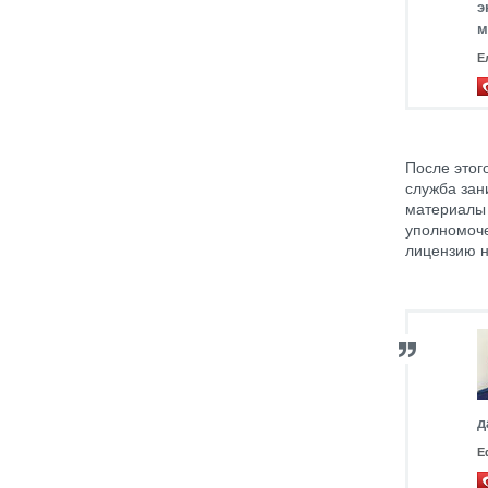
э
м
Е
После этог
служба зан
материалы 
уполномоче
лицензию н
д
Е