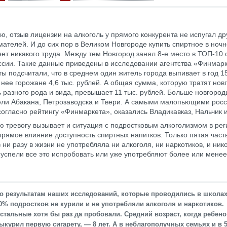
ю, отзыв лицензии на алкоголь у прямого конкурента не испугал др
ателей. И до сих пор в Великом Новгороде купить спиртное в ноч
яет никакого труда. Между тем Новгород занял 8-е место в ТОП-1
ссии. Такие данные приведены в исследовании агентства «Финмарк
ы подсчитали, что в среднем один житель города выпивает в год 15
а нее горожане 4,6 тыс. рублей. А общая сумма, которую тратят но
ь разного рода и вида, превышает 11 тыс. рублей. Больше новгород
ели Абакана, Петрозаводска и Твери. А самыми малопьющими рос
согласно рейтингу «Финмаркета», оказались Владикавказ, Нальчик 
 тревогу вызывает и ситуация с подростковым алкоголизмом в ре
прямое влияние доступность спиртных напитков. Только пятая част
ни разу в жизни не употребляла ни алкоголя, ни наркотиков, и нико
успели все это испробовать или уже употребляют более или менее
о результатам наших исследований, которые проводились в школа
0% подростков не курили и не употребляли алкоголя и наркотиков.
стальные хотя бы раз да пробовали. Средний возраст, когда ребено
ыкурил первую сигарету, — 8 лет. А в неблагополучных семьях и в 5