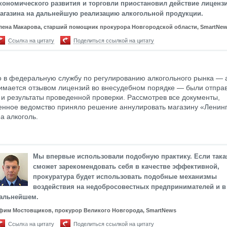
кономического развития и торговли приостановил действие лиценз
агазина на дальнейшую реализацию алкогольной продукции.
лена Макарова, старший помощник прокурора Новгородской области, SmartNe
Ссылка на цитату
Поделиться ссылкой на цитату
о в федеральную службу по регулированию алкогольного рынка — 
имается отзывом лицензий во внесудебном порядке — были отпра
и результаты проведенной проверки. Рассмотрев все документы,
нное ведомство приняло решение аннулировать магазину «Ленин
а алкоголь.
Мы впервые использовали подобную практику. Если така
сможет зарекомендовать себя в качестве эффективной,
прокуратура будет использовать подобные механизмы
воздействия на недобросовестных предпринимателей и в
альнейшем.
фим Мостовщиков, прокурор Великого Новгорода, SmartNews
Ссылка на цитату
Поделиться ссылкой на цитату