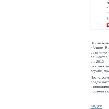
т
н
н
В
Эти выводы
области. В 
раза ниже 
пациентов,
а в 2012 —
реальности
службе, пр
После всту
предусматр
в нестацио
провели уж
ВИДЕО