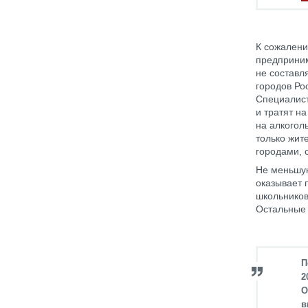
К сожалени
предприним
не составл
городов Ро
Специалист
и тратят н
на алкогол
только жит
городами, 
Не меньшую
оказывает 
школьников 
Остальные 
П
2
О
в