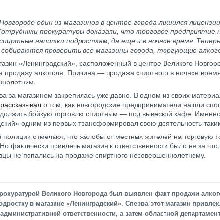
Новгороде один из магазинов в центре города лишился лицензии
 Сотрудники прокуратуры доказали, что торговое предприятие 
спиртные напитки подросткам, да еще и в ночное время. Тепер
 собираются проверить все магазины города, торгующие алког
газин «Ленинградский», расположенный в центре Великого Новгор
а продажу алкоголя. Причина — продажа спиртного в ночное врем
ннолетним.
ва за магазином закрепилась уже давно. В одном из своих материа
 рассказывал
о том, как новгородские предприниматели нашли спо
одолжить бойкую торговлю спиртным — под вывеской кафе. Именно
ский» одним из первых трансформировал свою деятельность таки
й полиции отмечают, что жалобы от местных жителей на торговую т
Но фактически привлечь магазин к ответственности было не за что.
вцы не попались на продаже спиртного несовершеннолетнему.
рокуратурой Великого Новгорода был выявлен факт продажи алког
одростку в магазине «Ленинградский». Сперва этот магазин привлек
 административной ответственности, а затем областной департамен