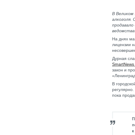
В Великом 
алкоголя.
продавало 
ведомства
На днях ма
лицензии н
несоверше
Дурная сла
SmartNews
закон и пр
«Ленинград
В городско
регулярно. 
пока прода
П
п
к