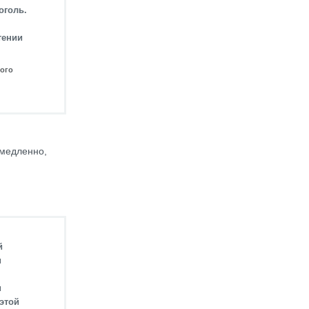
оголь.
тении
кого
 медленно,
.
й
и
и
этой