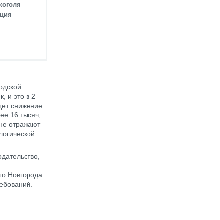
коголя
нция
одской
, и это в 2
дет снижение
ее 16 тысяч,
 не отражают
ологической
одательство,
го Новгорода
ребований.