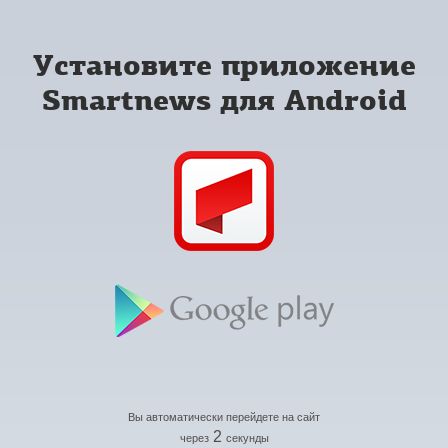
Установите приложение
Smartnews для Android
Вы автоматически перейдете на сайт
2
через
секунды