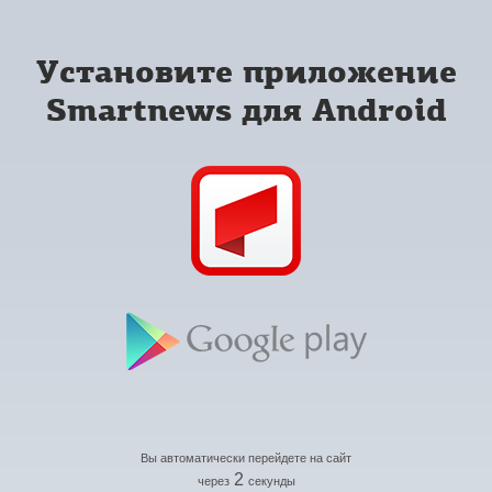
Установите приложение
Smartnews для Android
Вы автоматически перейдете на сайт
2
через
секунды