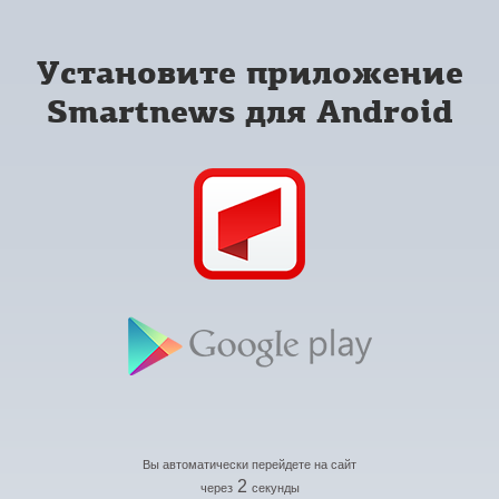
Установите приложение
Smartnews для Android
Вы автоматически перейдете на сайт
2
через
секунды