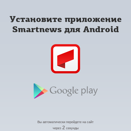
Установите приложение
Smartnews для Android
Вы автоматически перейдете на сайт
2
через
секунды