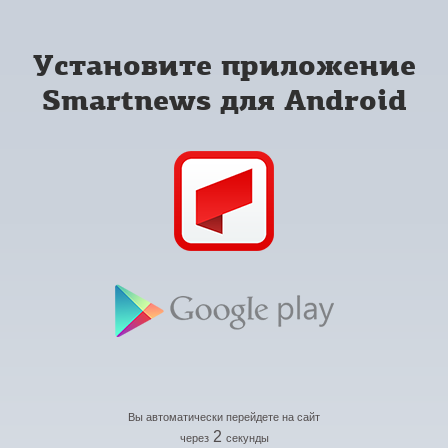
Установите приложение
Smartnews для Android
Вы автоматически перейдете на сайт
2
через
секунды