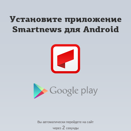
Установите приложение
Smartnews для Android
Вы автоматически перейдете на сайт
2
через
секунды