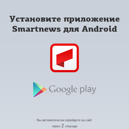
Установите приложение
Smartnews для Android
Вы автоматически перейдете на сайт
2
через
секунды