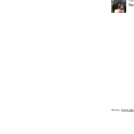
Пр
На
Фото:
kyzyl.sib