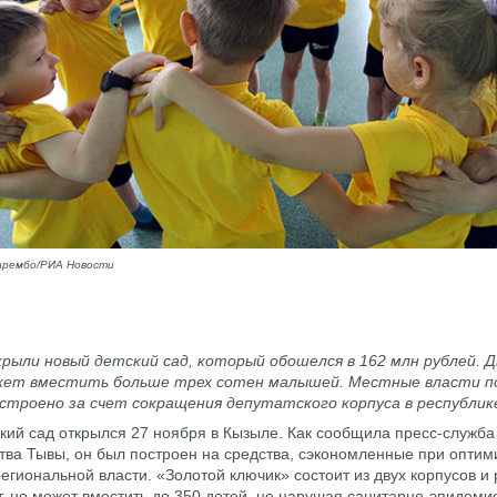
арембо/РИА Новости
рыли новый детский сад, который обошелся в 162 млн рублей. 
жет вместить больше трех сотен малышей. Местные власти п
строено за счет сокращения депутатского корпуса в республик
кий сад открылся 27 ноября в Кызыле. Как сообщила пресс-служба
тва Тывы, он был построен на средства, сэкономленные при оптим
региональной власти. «Золотой ключик» состоит из двух корпусов и
т, но может вместить до 350 детей, не нарушая санитарно-эпидеми