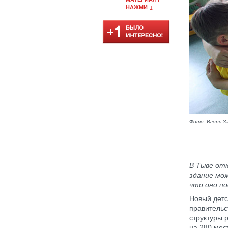
НАЖМИ ↓
Фото: Игорь З
В Тыве отк
здание мо
что оно по
Новый детс
правительс
структуры 
на 280 мес