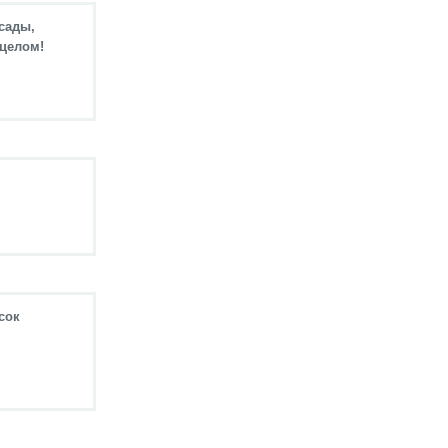
сады,
 целом!
сок