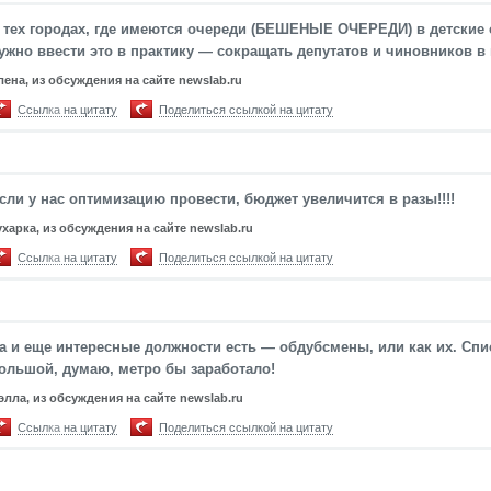
 тех городах, где имеются очереди (БЕШЕНЫЕ ОЧЕРЕДИ) в детские 
ужно ввести это в практику — сокращать депутатов и чиновников в
лена, из обсуждения на сайте newslab.ru
Ссылка на цитату
Поделиться ссылкой на цитату
сли у нас оптимизацию провести, бюджет увеличится в разы!!!!
ухарка, из обсуждения на сайте newslab.ru
Ссылка на цитату
Поделиться ссылкой на цитату
а и еще интересные должности есть — обдубсмены, или как их. Спи
ольшой, думаю, метро бы заработало!
элла, из обсуждения на сайте newslab.ru
Ссылка на цитату
Поделиться ссылкой на цитату