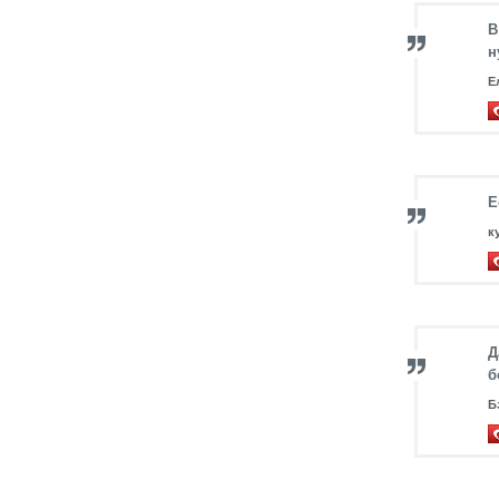
В
н
Е
Е
к
Д
б
Б