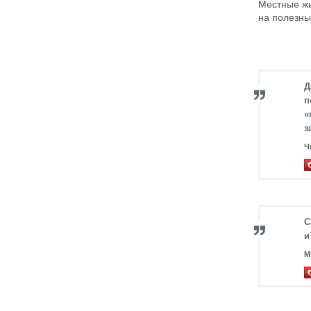
Местные жи
на полезны
Д
п
«
з
Ч
С
и
М