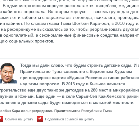
. В административном корпусе располагается пищеблок, медицинск
и кабинеты персонала. Во втором корпусе — восемь групп для дете
 семи лет и кабинеты специалистов: логопеда, психолога, преподава
ий кабинет. По словам главы Тывы Шолбан Кара-оол, в 2010 году 
 на референдуме высказались за то, чтобы реорганизовать двухпа
в однопалатный, а сэкономленные финансовые средства направит
цию социальных проектов.
Тогда мы дали слово, что будем строить детские сады. И 
Правительство Тувы совместно с Верховным Хуралом
при поддержке партии «Единая Россия» активно работаю
над этим вопросом. В 2013 году в Кызыле начнется
троительство еще двух таких же детсадов на 280 мест в микрорайон
путник и Южный. Еще один — в селе Сарыг-Сеп Каа-Хемского район
остепенно детские сады будут возводиться в сельской местности.
олбан Кара-оол, председатель Правительства Республики Тыва
Ссылка на цитату
Поделиться ссылкой на цитату