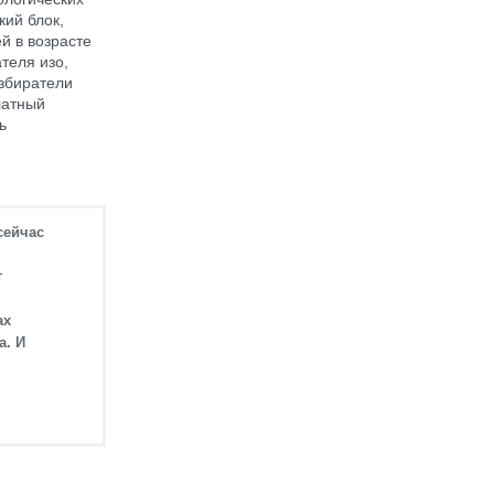
ий блок,
й в возрасте
теля изо,
избиратели
латный
ь
сейчас
т
ах
а. И