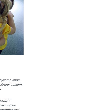
Двухэтажное
одчеркивают,
е.
изации
 рассчитан
ологических