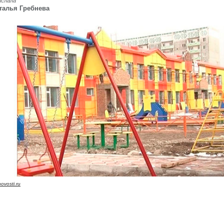
ислала
талья Гребнева
novosti.ru