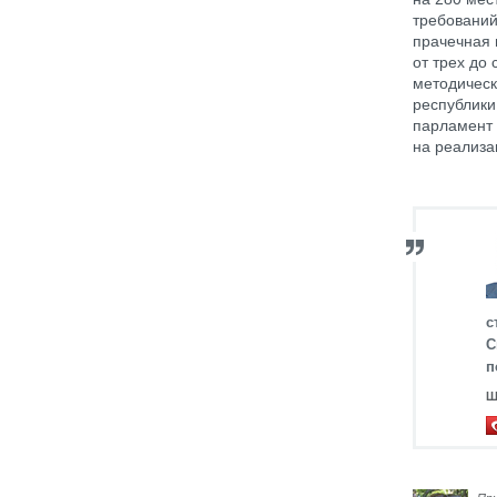
требований
прачечная 
от трех до
методическ
республики
парламент 
на реализа
с
С
п
Ш