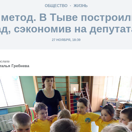
ОБЩЕСТВО
ЖИЗНЬ
метод. В Тыве построил
ад, сэкономив на депутат
27 НОЯБРЯ, 18:39
ислала
талья Гребнева