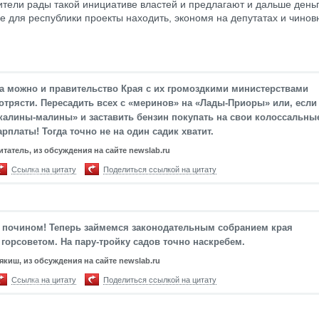
тели рады такой инициативе властей и предлагают и дальше день
е для республики проекты находить, экономя на депутатах и чинов
а можно и правительство Края с их громоздкими министерствами
отрясти. Пересадить всех с «меринов» на «Лады-Приоры» или, если 
калины-малины» и заставить бензин покупать на свои колоссальны
арплаты! Тогда точно не на один садик хватит.
итатель, из обсуждения на сайте newslab.ru
Ссылка на цитату
Поделиться ссылкой на цитату
 почином! Теперь займемся законодательным собранием края
 горсоветом. На пару-тройку садов точно наскребем.
якиш, из обсуждения на сайте newslab.ru
Ссылка на цитату
Поделиться ссылкой на цитату