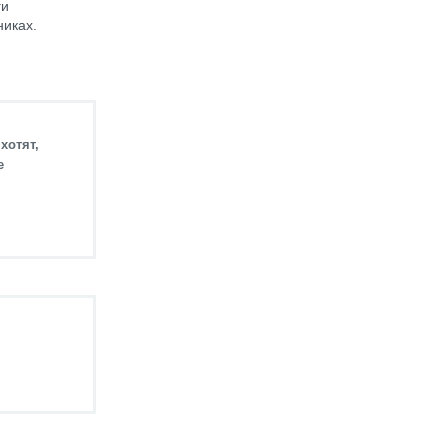
ги
никах.
хотят,
е