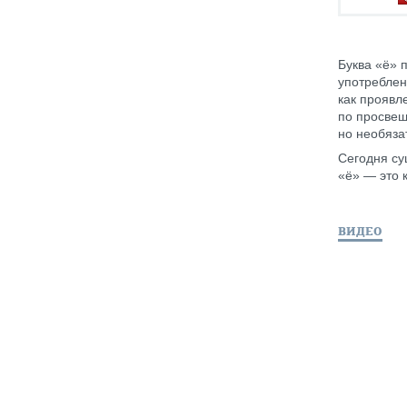
Буква «ё» 
употреблен
как проявл
по просвещ
но необяза
Сегодня су
«ё» — это 
ВИДЕО