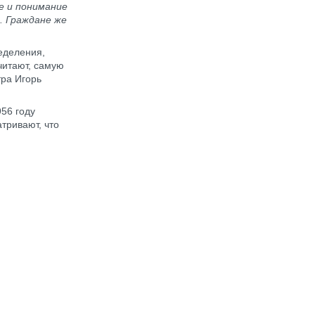
е и понимание
. Граждане же
еделения,
читают, самую
ра Игорь
56 году
тривают, что