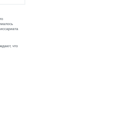
то
ималось
миссариата
ждают, что