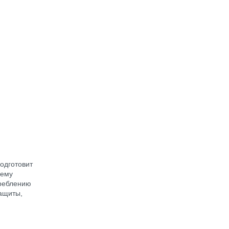
одготовит
нему
треблению
ащиты,