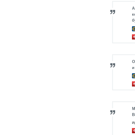
А
к
б
О
и
М
В
И