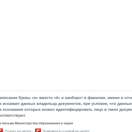
аписание буквы «е» вместо «ё» и наоборот в фамилии, имени и отч
е искажает данных владельца документов, при условии, что данные
а основании которых можно идентифицировать лицо в таких докуме
оответствуют.
з письма Министерства образования и науки
Ссылка на цитату
Поделиться ссылкой на цитату