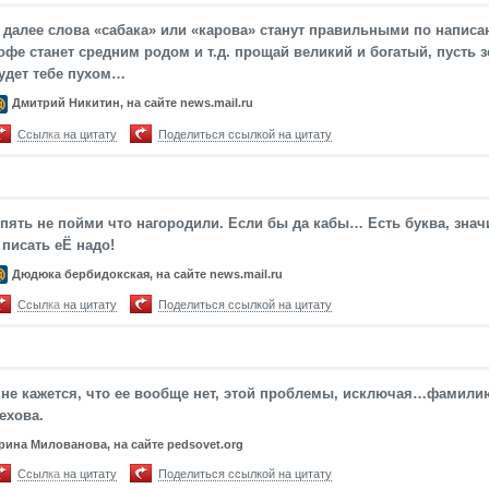
 далее слова «сабака» или «карова» станут правильными по написа
офе станет средним родом и т.д. прощай великий и богатый, пусть 
удет тебе пухом…
Дмитрий Никитин, на сайте news.mail.ru
Ссылка на цитату
Поделиться ссылкой на цитату
пять не пойми что нагородили. Если бы да кабы… Есть буква, знач
 писать еЁ надо!
Дюдюка бербидокская, на сайте news.mail.ru
Ссылка на цитату
Поделиться ссылкой на цитату
не кажется, что ее вообще нет, этой проблемы, исключая…фамили
ехова.
рина Милованова, на сайте pedsovet.org
Ссылка на цитату
Поделиться ссылкой на цитату