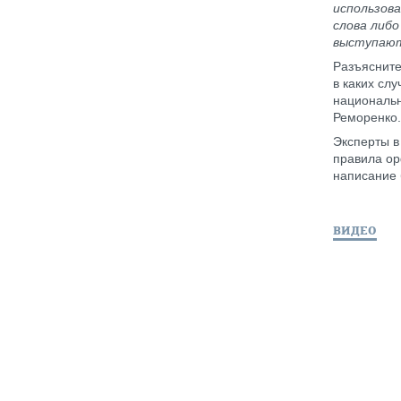
использова
слова либо
выступают 
Разъясните
в каких сл
национальн
Реморенко.
Эксперты в
правила ор
написание 
ВИДЕО