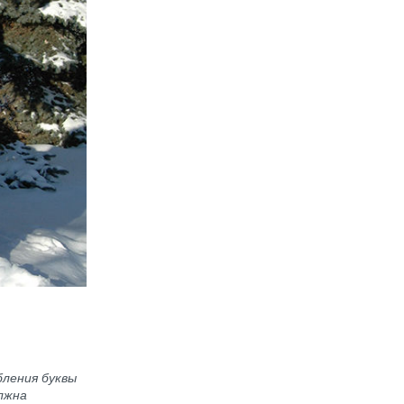
бления буквы
олжна