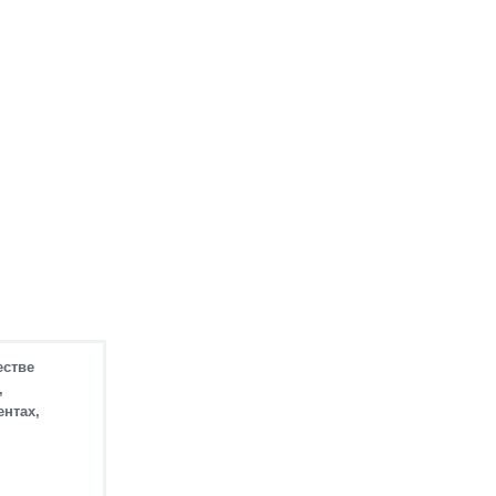
естве
,
нтах,