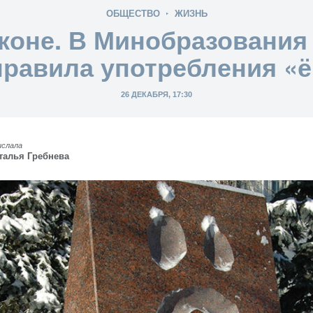
ОБЩЕСТВО
ЖИЗНЬ
аконе. В Минобразования
правила употребления «ё
26 ДЕКАБРЯ, 17:30
ислала
талья Гребнева