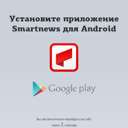
Установите приложение
Smartnews для Android
Вы автоматически перейдете на сайт
2
через
секунды