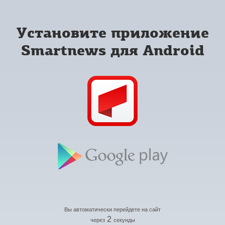
Установите приложение
Smartnews для Android
Вы автоматически перейдете на сайт
2
через
секунды