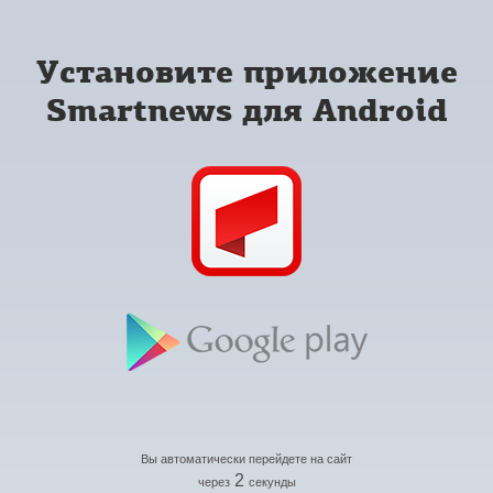
Установите приложение
Smartnews для Android
Вы автоматически перейдете на сайт
2
через
секунды