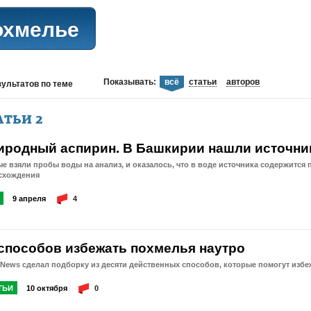
охмелье
Показывать:
всё
статьи
авторов
зультатов
по теме
АТЬИ
2
иродный аспирин. В Башкирии нашли источни
е взяли пробы воды на анализ, и оказалось, что в воде источника содержитс
схождения
9 апреля
4
 способов избежать похмелья наутро
News сделал подборку из десяти действенных способов, которые помогут избе
ТЬИ
10 октября
0