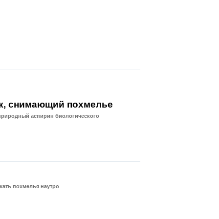
к, снимающий похмелье
я природный аспирин биологического
жать похмелья наутро