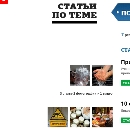
СТАТЬИ
п
ПО ТЕМЕ
7
ре
СТ
Пр
Учены
прои
УФА
В статье
2 фотографии
и
1 видео
10
Smart
СТА