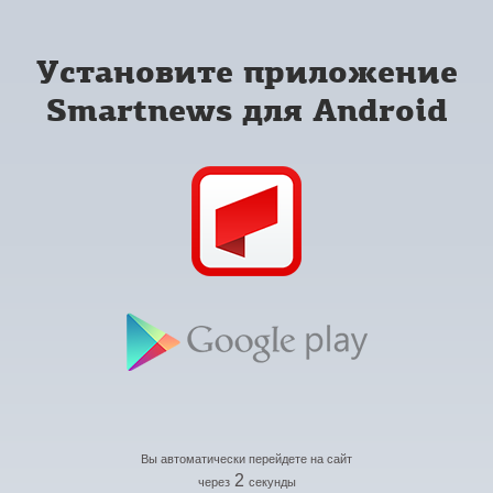
Установите приложение
Smartnews для Android
Вы автоматически перейдете на сайт
2
через
секунды