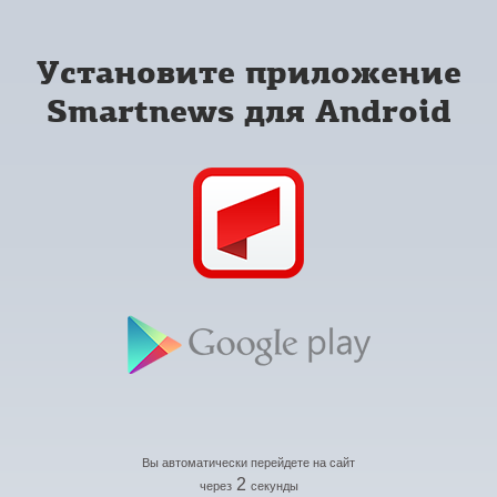
Установите приложение
Smartnews для Android
Вы автоматически перейдете на сайт
2
через
секунды