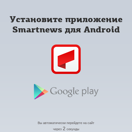
Установите приложение
Smartnews для Android
Вы автоматически перейдете на сайт
2
через
секунды