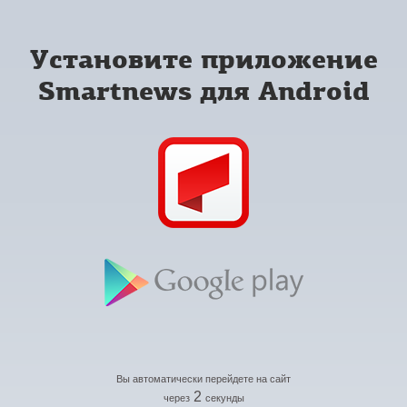
Установите приложение
Smartnews для Android
Вы автоматически перейдете на сайт
2
через
секунды