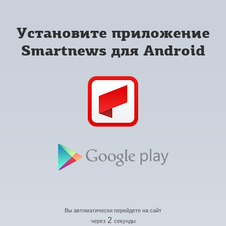
Установите приложение
Smartnews для Android
Вы автоматически перейдете на сайт
2
через
секунды