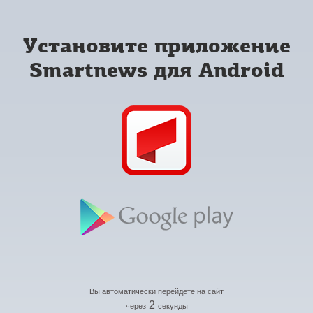
Установите приложение
Smartnews для Android
Вы автоматически перейдете на сайт
2
через
секунды